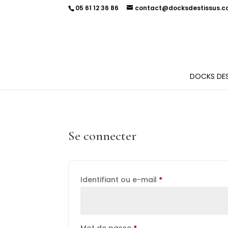
Cookies management panel
05 61 12 36 86
contact@docksdestissus.
DOCKS DES
Se connecter
Obligatoire
Identifiant ou e-mail
*
Obligatoire
Mot de passe
*