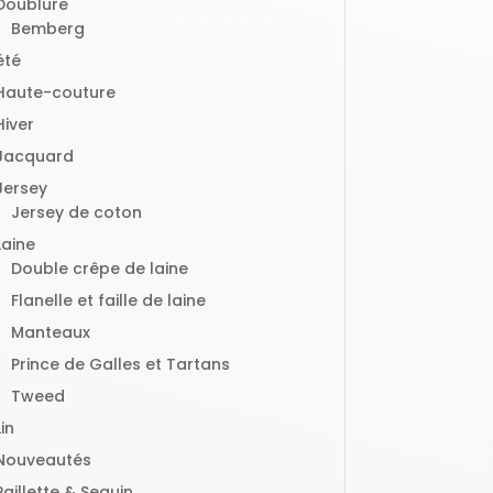
Doublure
Bemberg
été
Haute-couture
Hiver
Jacquard
Jersey
Jersey de coton
Laine
Double crêpe de laine
Flanelle et faille de laine
Manteaux
Prince de Galles et Tartans
Tweed
Lin
Nouveautés
Paillette & Sequin