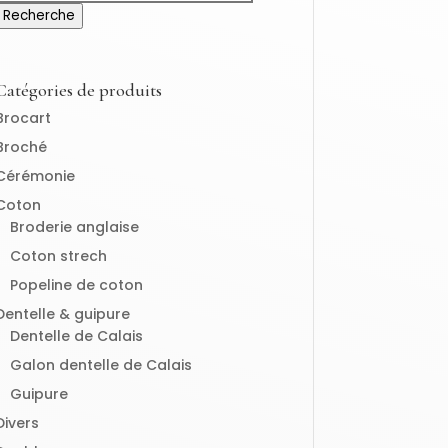
pour :
Recherche
Catégories de produits
Brocart
Broché
Cérémonie
Coton
Broderie anglaise
Coton strech
Popeline de coton
Dentelle & guipure
Dentelle de Calais
Galon dentelle de Calais
Guipure
Divers