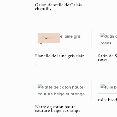
Galon dentelle de Calais
€
chantilly
€
Promo !
Flanelle de laine gris clair
Satin de 
roses
Le
Le
€
€
€
prix
prix
initial
actuel
était : 69,00 €.
est : 39,00 €.
tulle brod
Natté de coton haute-
€
couture beige et orange