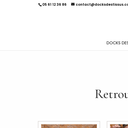
05 61 12 36 86
contact@docksdestissus.
DOCKS DES
Retrou