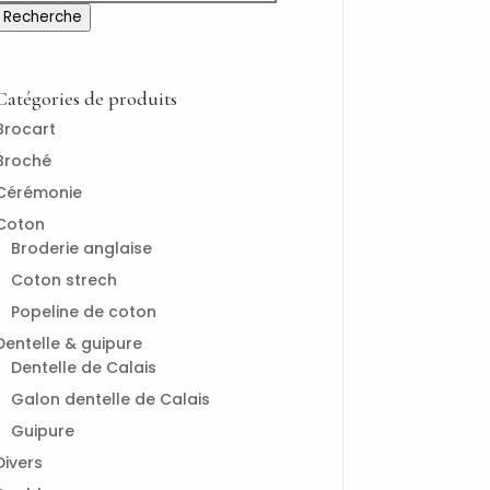
pour :
Recherche
Catégories de produits
Brocart
Broché
Cérémonie
Coton
Broderie anglaise
Coton strech
Popeline de coton
Dentelle & guipure
Dentelle de Calais
Galon dentelle de Calais
Guipure
Divers