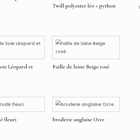
Twill polyester léo × python
49,00
€
Soie Léopard et
Faille de laine Beige rosé
€
é fleuri
broderie anglaise Ocre
49,00
€