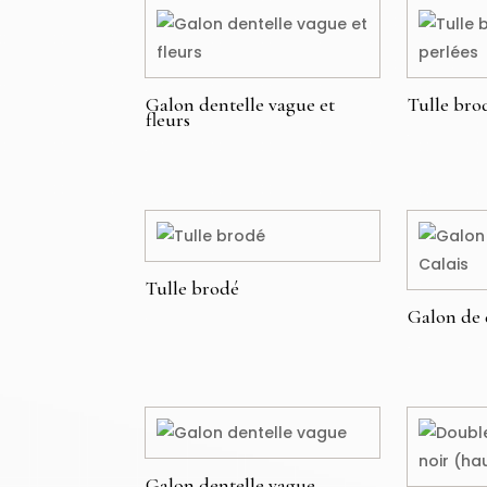
Galon dentelle vague et
Tulle brod
fleurs
€
€
Tulle brodé
Galon de 
€
49,00
€
Galon dentelle vague