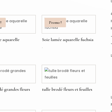
€
!
Promo !
e aquarelle
Soie lamée aquarelle fuchsia
Le
Le
€
€
prix
prix
initial
actuel
était : 129,00 €.
est : 95,00 €.
dé grandes fleurs
tulle brodé fleurs et feuilles
€