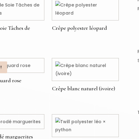
Soie Tâches de
Crêpe polyester léopard
€
!
quard rose
Crêpe blanc naturel (ivoire)
49,00
€
dé marguerites