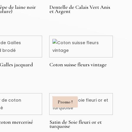
êpe de laine noir
Dentelle de Calais Vert Anis
uture)
et Argent
€
 Galles jacquard
Coton suisse fleurs vintage
49,00
€
Promo !
 coton mercerisé
Satin de Soie fleuri or et
turquoise