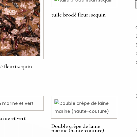
tulle brodé fleuri sequin
€
é fleuri sequin
rine et vert
Double crêpe de laine
marine (haute-couture)