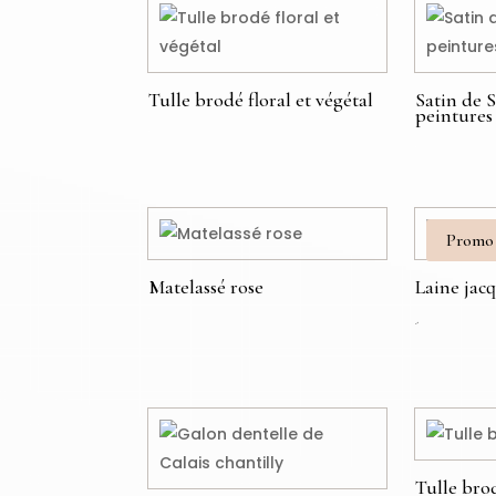
Tulle brodé floral et végétal
Satin de 
peintures
€
€
Promo 
Matelassé rose
Laine jac
Le
Le
€
€
49,00
€
prix
prix
initial
actuel
était : 79,00 €.
49,00 €.
Tulle bro