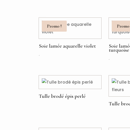
€
Promo !
Promo 
Soie lamée aquarelle violet
Soie lamé
turquoise
Le
Le
€
€
Le
Le
€
€
prix
prix
prix
prix
initial
actuel
initial
actuel
était : 129,00 €.
est : 95,00 €.
était : 129,00 €.
est : 95,00 €.
Tulle brodé épis perlé
Tulle bro
€
€