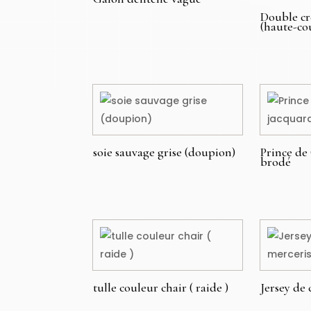
Double cr
€
(haute-co
€
soie sauvage grise (doupion)
Prince de
brodé
€
€
tulle couleur chair ( raide )
Jersey de
€
49,00
€