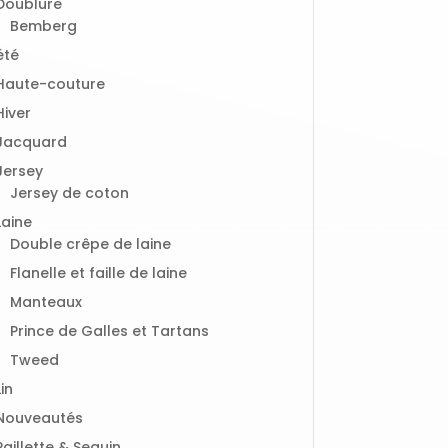
Doublure
Bemberg
été
Haute-couture
Hiver
Jacquard
Jersey
Jersey de coton
Laine
Double crêpe de laine
Flanelle et faille de laine
Manteaux
Prince de Galles et Tartans
Tweed
Lin
Nouveautés
Paillette & Sequin