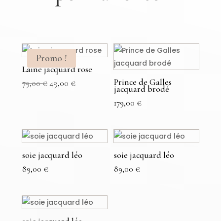
Promo !
Laine jacquard rose
Prince de Galles
Le
Le
79,00
€
49,00
€
jacquard brodé
prix
prix
179,00
€
initial
actuel
était :
est :
79,00 €.
49,00 €.
soie jacquard léo
soie jacquard léo
89,00
€
89,00
€