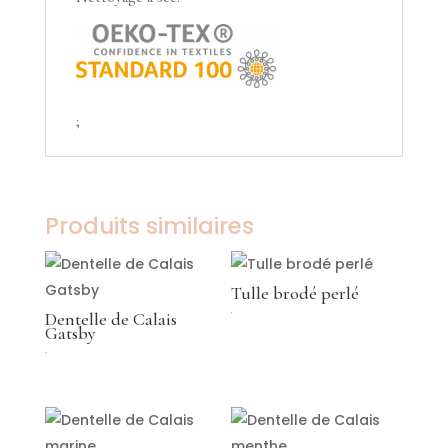
;
Produits similaires
Tulle brodé perlé
Dentelle de Calais
€
Gatsby
149,00
€