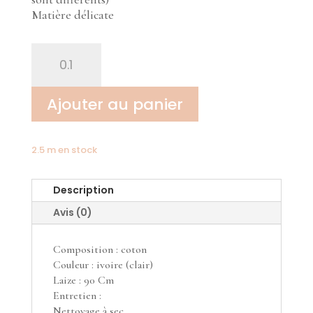
Matière délicate
quantité
de
Dentelle
de
Ajouter au panier
Calais
écaille
2.5 m en stock
Description
Avis (0)
Composition : coton
Couleur : ivoire (clair)
Laize : 90 Cm
Entretien :
Nettoyage à sec.