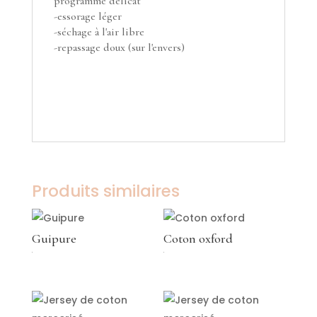
programme délicat
-essorage léger
-séchage à l'air libre
-repassage doux (sur l'envers)
Produits similaires
Guipure
Coton oxford
€
€