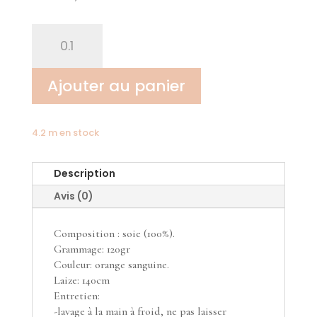
quantité
de
soie
jacquard
Ajouter au panier
léo
4.2 m en stock
Description
Avis (0)
Composition : soie (100%).
Grammage: 120gr
Couleur: orange sanguine.
Laize: 140cm
Entretien:
-lavage à la main à froid, ne pas laisser