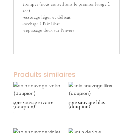
tremper (nous conseillons le premier lavage à
sec)
-essorage léger et délicat
-séchage à l'air libre
-repassage doux sur l'envers
Produits similaires
soie sauvage ivoire
soie sauvage lilas
(doupion)
(doupion)
€
€