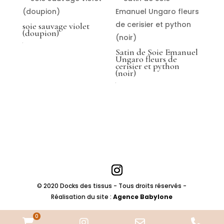
soie sauvage violet
(doupion)
€
Satin de Soie Emanuel
Ungaro fleurs de
cerisier et python
(noir)
€
© 2020 Docks des tissus - Tous droits réservés -
Réalisation du site :
Agence Babylone
0
WooCommerce
Instagram
Email
Pho