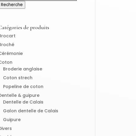
pour :
Recherche
Catégories de produits
Brocart
Broché
Cérémonie
Coton
Broderie anglaise
Coton strech
Popeline de coton
Dentelle & guipure
Dentelle de Calais
Galon dentelle de Calais
Guipure
Divers