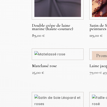
Double crêpe de laine
Satin de 
marine (haute-couture)
peintures
89,00
€
119,00
€
Prom
Matelassé rose
Laine jac
Le
25,00
€
79,00
€
49
pr
ini
éta
79