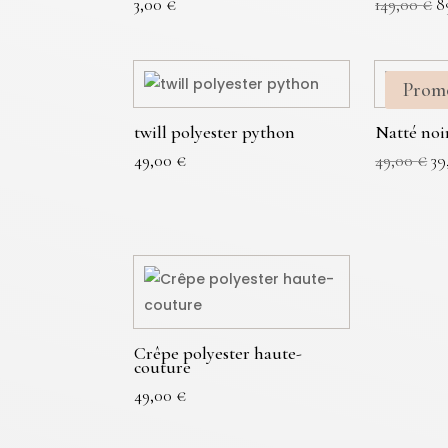
L
3,00
€
149,00
€
8
p
in
ét
Prom
1
twill polyester python
Natté noi
Le
49,00
€
49,00
€
39
pr
in
éta
49
Crêpe polyester haute-
couture
49,00
€