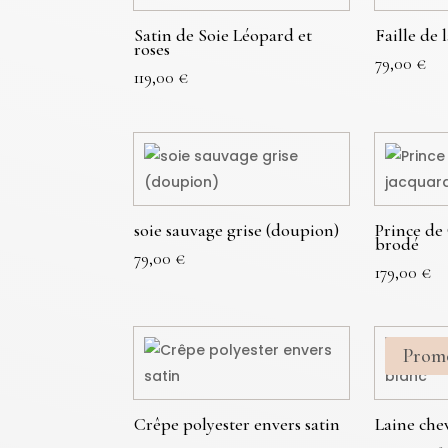
Satin de Soie Léopard et
Faille de 
roses
79,00
€
119,00
€
soie sauvage grise (doupion)
Prince de
brodé
79,00
€
179,00
€
Prom
Crêpe polyester envers satin
Laine che