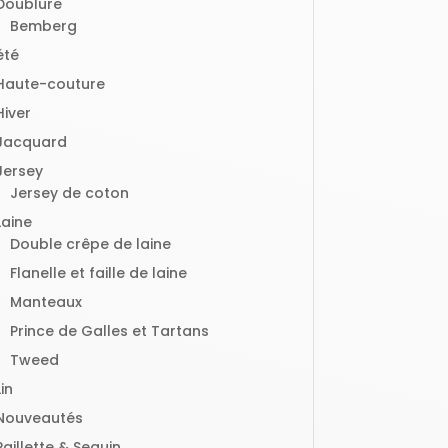
Doublure
Bemberg
été
Haute-couture
Hiver
Jacquard
Jersey
Jersey de coton
Laine
Double crêpe de laine
Flanelle et faille de laine
Manteaux
Prince de Galles et Tartans
Tweed
Lin
Nouveautés
Paillette & Sequin