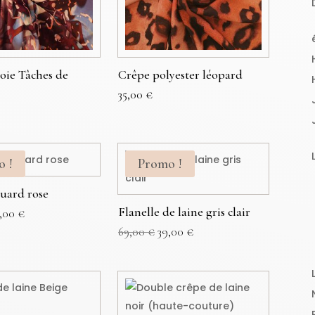
Soie Tâches de
Crêpe polyester léopard
35,00
€
o !
Promo !
quard rose
Flanelle de laine gris clair
Le
,00
€
ix
prix
Le
Le
69,00
€
39,00
€
tial
actuel
prix
prix
it :
est :
initial
actuel
,00 €.
49,00 €.
était :
est :
69,00 €.
39,00 €.