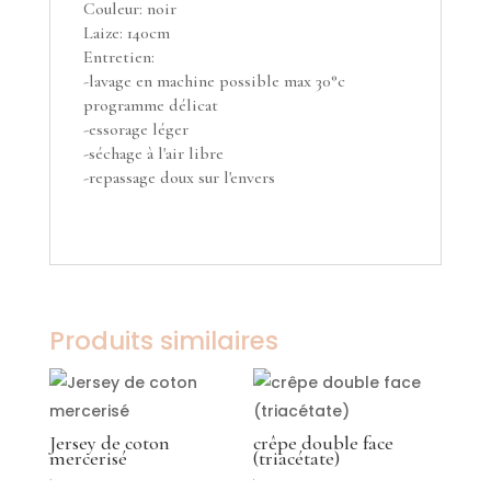
Couleur: noir
Laize: 140cm
Entretien:
-lavage en machine possible max 30°c
programme délicat
-essorage léger
-séchage à l'air libre
-repassage doux sur l'envers
Produits similaires
Jersey de coton
crêpe double face
mercerisé
(triacétate)
49,00
€
€