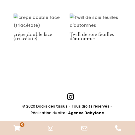
crêpe double face
Twill de soie feuilles
(triacétate)
d’automnes
€
€
© 2020 Docks des tissus - Tous droits réservés -
Réalisation du site :
Agence Babylone
0
WooCommerce
Instagram
Email
Pho