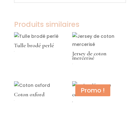
Produits similaires
Tulle brodé perlé
Jersey de coton
€
mercerisé
49,00
€
Promo !
Coton oxford
coton léo rose
Le
Le
€
€
€
prix
prix
initial
actuel
était : 35,00 €.
est : 25,00 €.