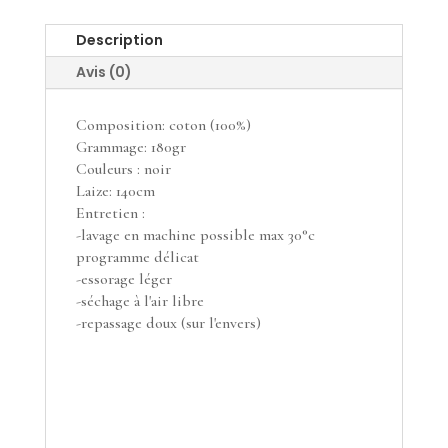
Description
Avis (0)
Composition: coton (100%)
Grammage: 180gr
Couleurs : noir
Laize: 140cm
Entretien :
-lavage en machine possible max 30°c
programme délicat
-essorage léger
-séchage à l'air libre
-repassage doux (sur l'envers)