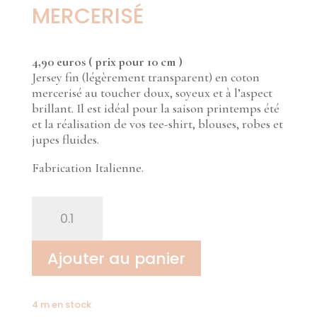
MERCERISÉ
4,90 euros ( prix pour 10 cm )
Jersey fin (légèrement transparent) en coton
mercerisé au toucher doux, soyeux et à l’aspect
brillant. Il est idéal pour la saison printemps été
et la réalisation de vos tee-shirt, blouses, robes et
jupes fluides.
Fabrication Italienne.
quantité
de
Jersey
de
Ajouter au panier
coton
mercerisé
4 m en stock