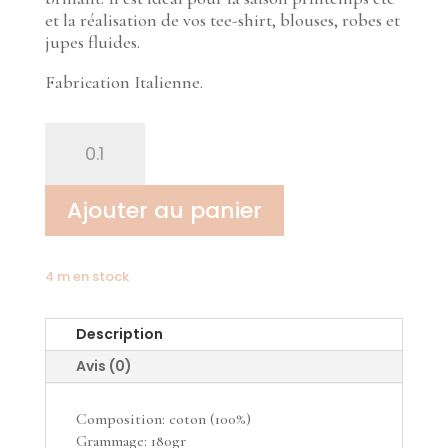
et la réalisation de vos tee-shirt, blouses, robes et
jupes fluides.
Fabrication Italienne.
quantité
de
Jersey
de
Ajouter au panier
coton
mercerisé
4 m en stock
Description
Avis (0)
Composition: coton (100%)
Grammage: 180gr