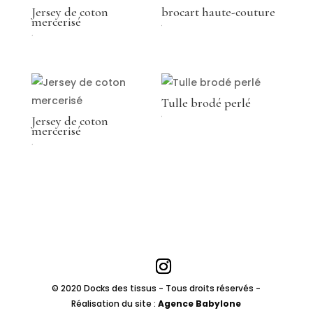
Jersey de coton
brocart haute-couture
mercerisé
€
49,00
€
Tulle brodé perlé
Jersey de coton
€
mercerisé
49,00
€
© 2020 Docks des tissus - Tous droits réservés -
Réalisation du site :
Agence Babylone