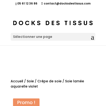
05 61 12 36 86
contact@docksdestissus.com
Sélectionner une page
Accueil
/
Soie
/
Crêpe de soie
/ Soie lamée
aquarelle violet
Promo !