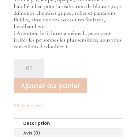
habillé, idéal pour la réalisation de blouses ,tops
,kimonos ,chemises ,jupes , robes et pantalons
fluides, ainsi que vos accessoires foulards,
headband etc..
( Attention le fil lurex à même la peau peut
irriter les personnes les plus sensibles, nous vous
conseillons de doubler )
quantité
de
Soie
lamée
Ajouter au panier
aquarelle
violet
2.5 m en stock
Description
Avis (0)