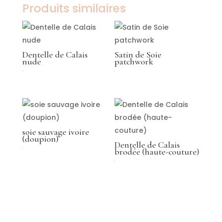
Produits similaires
Dentelle de Calais
Satin de Soie
nude
patchwork
149,00
€
€
soie sauvage ivoire
(doupion)
Dentelle de Calais
brodée (haute-couture)
€
€