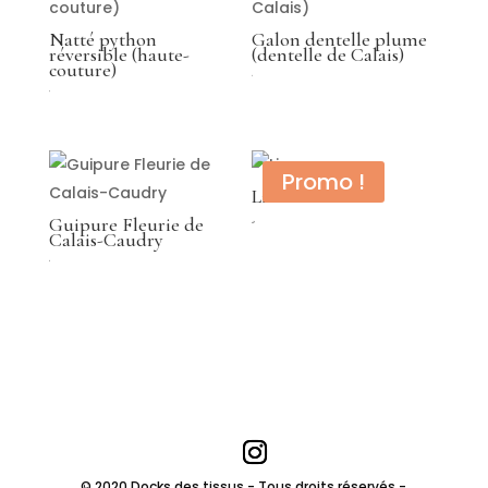
Natté python
Galon dentelle plume
réversible (haute-
(dentelle de Calais)
couture)
€
€
Promo !
Lin
Guipure Fleurie de
Le
Le
45,00
€
€
Calais-Caudry
prix
prix
€
initial
actuel
est : 39,00 €.
45,00 €.
© 2020 Docks des tissus - Tous droits réservés -