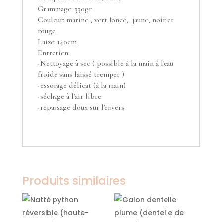
Grammage: 330gr
Couleur: marine , vert foncé, jaune, noir et
rouge.
Laize: 140cm
Entretien:
-Nettoyage à sec ( possible à la main à l'eau
froide sans laissé tremper )
-essorage délicat (à la main)
-séchage à l'air libre
-repassage doux sur l'envers
Produits similaires