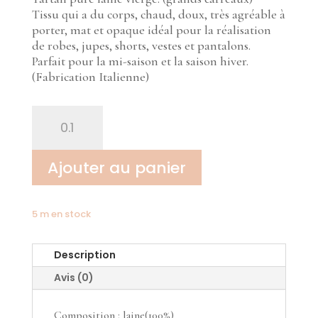
Tissu qui a du corps, chaud, doux, très agréable à
porter, mat et opaque idéal pour la réalisation
de robes, jupes, shorts, vestes et pantalons.
Parfait pour la mi-saison et la saison hiver.
(Fabrication Italienne)
quantité
de
Tartan
marine
Ajouter au panier
et
vert
5 m en stock
Description
Avis (0)
Composition : laine(100%)