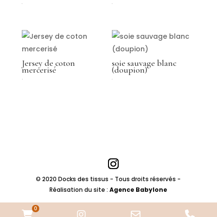
€
€
Jersey de coton
soie sauvage blanc
mercerisé
(doupion)
49,00
€
€
© 2020 Docks des tissus - Tous droits réservés -
Réalisation du site :
Agence Babylone
0
WooCommerce
Instagram
Email
Pho