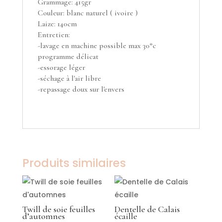
Grammage: 415gr
Couleur: blanc naturel ( ivoire )
Laize: 140cm
Entretien:
-lavage en machine possible max 30°c
programme délicat
-essorage léger
-séchage à l'air libre
-repassage doux sur l'envers
Produits similaires
Twill de soie feuilles
Dentelle de Calais
d’automnes
écaille