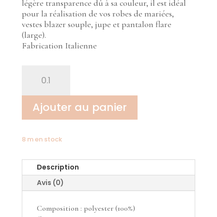
légère transparence dû à sa couleur, il est idéal
pour la réalisation de vos robes de mariées,
vestes blazer souple, jupe et pantalon flare
(large).
Fabrication Italienne
quantité
de
Crêpe
blanc
Ajouter au panier
naturel
(ivoire)
8 m en stock
Description
Avis (0)
Composition : polyester (100%)